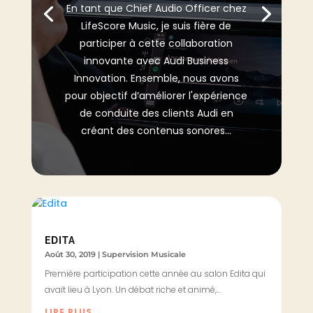
En tant que Chief Audio Officer chez
LifeScore Music, je suis fière de
participer à cette collaboration
innovante avec Audi Business
Innovation. Ensemble, nous avons
pour objectif d’améliorer l'expérience
de conduite des clients Audi en
créant des contenus sonores...
EDITA
Août 30, 2019
|
Supervision Musicale
Première participation cette année au salon Edita qui
avait lieu à Lyon. Un débat riche et animé,...
LIRE PLUS