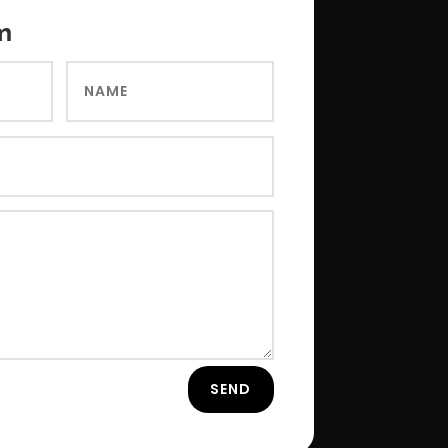
m
SEND