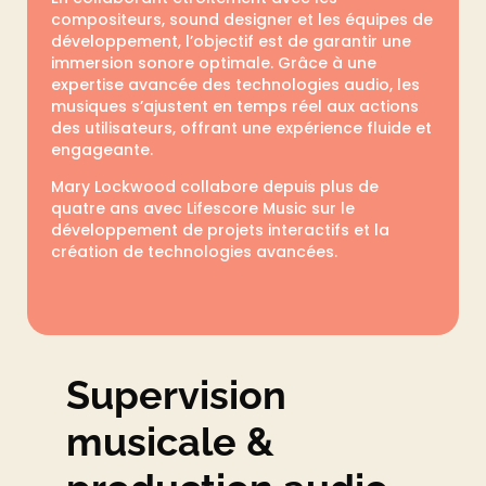
compositeurs, sound designer et les équipes de
développement, l’objectif est de garantir une
immersion sonore optimale. Grâce à une
expertise avancée des technologies audio, les
musiques s’ajustent en temps réel aux actions
des utilisateurs, offrant une expérience fluide et
engageante.
Mary Lockwood collabore depuis plus de
quatre ans avec Lifescore Music sur le
développement de projets interactifs et la
création de technologies avancées.
Supervision
musicale &