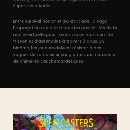
Supervision Audio
Entre survival horror et jeu d’arcade, la saga
Propagation exploite toutes les possibilités de la
réalité virtuelle pour faire vivre un maximum de
frisson et d’adrénaline à travers 3 opus. En
binôme, les joueurs doivent résister à des
vagues de zombies ensanglantés, de mutants et
de chimères cauchemardesques.